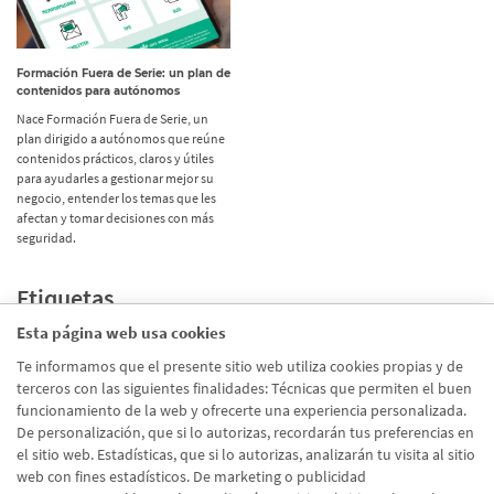
Formación Fuera de Serie: un plan de
contenidos para autónomos
Nace Formación Fuera de Serie, un
plan dirigido a autónomos que reúne
contenidos prácticos, claros y útiles
para ayudarles a gestionar mejor su
negocio, entender los temas que les
afectan y tomar decisiones con más
seguridad.
Etiquetas
Esta página web usa cookies
Promociones
(72)
Te informamos que el presente sitio web utiliza cookies propias y de
terceros con las siguientes finalidades: Técnicas que permiten el buen
Corporativo
(39)
funcionamiento de la web y ofrecerte una experiencia personalizada.
Emprendedores
(26)
De personalización, que si lo autorizas, recordarán tus preferencias en
el sitio web. Estadísticas, que si lo autorizas, analizarán tu visita al sitio
Talento
(20)
web con fines estadísticos. De marketing o publicidad