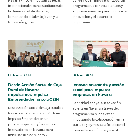
Navarra y FEUN impulsan 65 becas
CEIN en Open Innovation 2026, un
internacionales para estudiantes de
programa que conecta startups y
la Universidad de Navarra,
empresas navarras para impulsar la
fomentando el talento joven y la
innovación y el desarrollo
formación global.
empresarial
18 Mayo 2026
10 Mar 2026
Desde Acción Social de Caja
Innovación abierta y acción
Rural de Navarra
social para impulsar
impulsamos Impulso
empresas en Navarra
Emprendedor junto a CEIN
La entidad apoya la innovación
Desde Acción Social de Caja Rural de
abierta en Navarra a través del
Navarra colaboramos con CEIN en
programa Open Innovation,
Impulso Emprendedor, un
impulsando la colaboración entre
programa que apoyó a startups
startups y pymes para fortalecer el
innovadoras en Navarra para
desarrollo económico y social.
impulsar su crecimiento y