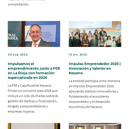
consolidación.
30 Ene 2026
15 Dic 2025
Impulsamos el
Impulso Emprendedor 2025 |
emprendimiento junto a FER
Innovación y talento en
en La Rioja con formación
Navarra
especializada en 2026
La entidad participa como mentora
La FER y Caja Rural de Navarra
en Impulso Emprendedor 2025,
firman un convenio para 2026 que
apoyando startups innovadoras y
incluye un ciclo de charlas sobre IA,
fortaleciendo el ecosistema
gestión de startups y financiación,
emprendedor y el desarrollo
dirigido a emprendedores y
económico de Navarra.
empresas riojanas.