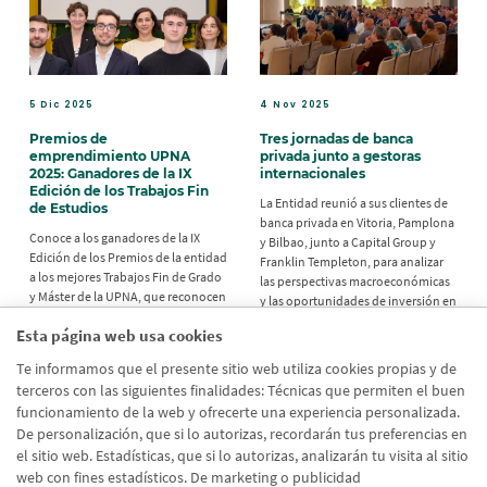
5 Dic 2025
4 Nov 2025
Premios de
Tres jornadas de banca
emprendimiento UPNA
privada junto a gestoras
2025: Ganadores de la IX
internacionales
Edición de los Trabajos Fin
La Entidad reunió a sus clientes de
de Estudios
banca privada en Vitoria, Pamplona
Conoce a los ganadores de la IX
y Bilbao, junto a Capital Group y
Edición de los Premios de la entidad
Franklin Templeton, para analizar
a los mejores Trabajos Fin de Grado
las perspectivas macroeconómicas
y Máster de la UPNA, que reconocen
y las oportunidades de inversión en
proyectos innovadores y con
renta fija y renta variable.
Esta página web usa cookies
potencial emprendedor.
Te informamos que el presente sitio web utiliza cookies propias y de
terceros con las siguientes finalidades: Técnicas que permiten el buen
funcionamiento de la web y ofrecerte una experiencia personalizada.
De personalización, que si lo autorizas, recordarán tus preferencias en
el sitio web. Estadísticas, que si lo autorizas, analizarán tu visita al sitio
Siguiente
›
Paginación
1
2
3
4
web con fines estadísticos. De marketing o publicidad