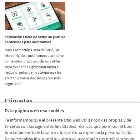
Formación Fuera de Serie: un plan de
contenidos para autónomos
Nace Formación Fuera de Serie, un
plan dirigido a autónomos que reúne
contenidos prácticos, claros y útiles
para ayudarles a gestionar mejor su
negocio, entender los temas que les
afectan y tomar decisiones con más
seguridad.
Etiquetas
Esta página web usa cookies
Promociones
(72)
Te informamos que el presente sitio web utiliza cookies propias y de
terceros con las siguientes finalidades: Técnicas que permiten el buen
Corporativo
(39)
funcionamiento de la web y ofrecerte una experiencia personalizada.
Emprendedores
(26)
De personalización, que si lo autorizas, recordarán tus preferencias en