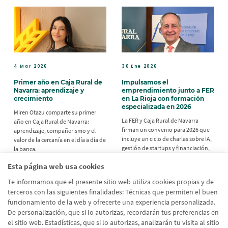
4 Mar 2026
30 Ene 2026
Primer año en Caja Rural de
Impulsamos el
Navarra: aprendizaje y
emprendimiento junto a FER
crecimiento
en La Rioja con formación
especializada en 2026
Miren Otazu comparte su primer
La FER y Caja Rural de Navarra
año en Caja Rural de Navarra:
firman un convenio para 2026 que
aprendizaje, compañerismo y el
incluye un ciclo de charlas sobre IA,
valor de la cercanía en el día a día de
gestión de startups y financiación,
la banca.
dirigido a emprendedores y
Esta página web usa cookies
empresas riojanas.
Te informamos que el presente sitio web utiliza cookies propias y de
terceros con las siguientes finalidades: Técnicas que permiten el buen
funcionamiento de la web y ofrecerte una experiencia personalizada.
De personalización, que si lo autorizas, recordarán tus preferencias en
el sitio web. Estadísticas, que si lo autorizas, analizarán tu visita al sitio