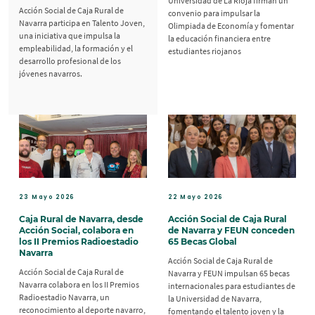
Universidad de La Rioja firman un
Acción Social de Caja Rural de
convenio para impulsar la
Navarra participa en Talento Joven,
Olimpiada de Economía y fomentar
una iniciativa que impulsa la
la educación financiera entre
empleabilidad, la formación y el
estudiantes riojanos
desarrollo profesional de los
jóvenes navarros.
23 Mayo 2026
22 Mayo 2026
Caja Rural de Navarra, desde
Acción Social de Caja Rural
Acción Social, colabora en
de Navarra y FEUN conceden
los II Premios Radioestadio
65 Becas Global
Navarra
Acción Social de Caja Rural de
Acción Social de Caja Rural de
Navarra y FEUN impulsan 65 becas
Navarra colabora en los II Premios
internacionales para estudiantes de
Radioestadio Navarra, un
la Universidad de Navarra,
reconocimiento al deporte navarro,
fomentando el talento joven y la