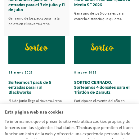
entradas para el 7 de julio y 11
Media SF 2026
de julio
Gana uno de los 5 dorsales para
Gana uno de los packs para ir a la
correr la distancia que quieras.
pelota en el Navarra Arena
28 Mayo 2026
8 Mayo 2026
Sorteamos 1 pack de 5
SORTEO CERRADO.
entradas para ir al
Sorteamos 4 dorsales para el
Blackworks
Triatlón de Zarautz
El 6 de junio llega al Navarra Arena
Participa en el evento del año en
Blackworks Navarra y puedes ver su
Zarautz.
Esta página web usa cookies
directo gratis con 4 amigos.
Te informamos que el presente sitio web utiliza cookies propias y de
terceros con las siguientes finalidades: Técnicas que permiten el buen
funcionamiento de la web y ofrecerte una experiencia personalizada.