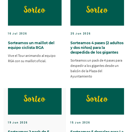
16 Jul 2026
25 Jun 2026
Sorteamos un maillot del
Sorteamos 4 pases (2 adultos
equipo ciclista RGA
y dos niños) para la
despedida de los gigantes
Vive el Tour animando al equipo
Sorteamos un pack de 4 pases para
RGA con su maillot oficial.
despedir a los gigantes desde un
balc
ó
n de la Plaza del
Ayuntamiento
19 Jun 2026
15 Jun 2026
Sorteamos 2 pack de 5
Sorteamos 5 dorsales para La