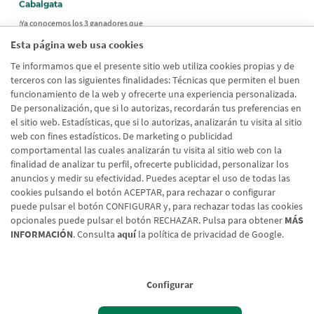
Cabalgata
¡Ya conocemos los 3 ganadores que
podrán disfrutar de un pase de 7
Esta página web usa cookies
entradas (2 adultos + 5 niños) para
ver a los Reyes Magos en el Hotel 3
Te informamos que el presente sitio web utiliza cookies propias y de
Reyes después de la Cabalgata.
terceros con las siguientes finalidades: Técnicas que permiten el buen
funcionamiento de la web y ofrecerte una experiencia personalizada.
Miren Lima (Facebook)
De personalización, que si lo autorizas, recordarán tus preferencias en
@sicle_99 (Instagram)
el sitio web. Estadísticas, que si lo autorizas, analizarán tu visita al sitio
web con fines estadísticos. De marketing o publicidad
Silvia Sánchez Larpa (Facebook)
comportamental las cuales analizarán tu visita al sitio web con la
finalidad de analizar tu perfil, ofrecerte publicidad, personalizar los
¡Enhorabuena!
anuncios y medir su efectividad. Puedes aceptar el uso de todas las
cookies pulsando el botón ACEPTAR, para rechazar o configurar
puede pulsar el botón CONFIGURAR y, para rechazar todas las cookies
opcionales puede pulsar el botón RECHAZAR. Pulsa para obtener
MÁS
INFORMACIÓN
. Consulta
aquí
la política de privacidad de Google.
Configurar