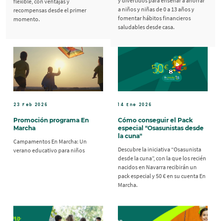
y divertidos para enseñar a ahorrar
flexible, con ventajas y
a niños y niñas de 0 a 13 años y
recompensas desde el primer
fomentar hábitos financieros
momento.
saludables desde casa.
23 Feb 2026
14 Ene 2026
Promoción programa En
Cómo conseguir el Pack
Marcha
especial "Osasunistas desde
la cuna"
Campamentos En Marcha: Un
Descubre la iniciativa “Osasunista
verano educativo para niños
desde la cuna”, con la que los recién
nacidos en Navarra recibirán un
pack especial y 50 € en su cuenta En
Marcha.