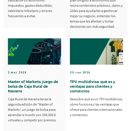
básicas de un autónomo:
plan dirigido a autónomos que
impuestos, gastos deducibles,
reúne contenidos prácticos, claros y
calendario tributario y errores
útiles para ayudarles a gestionar
frecuentes a evitar.
mejor su negocio, entender los
temas que les afectan y tomar
decisiones con más seguridad.
2 Mar 2026
30 Jun 2026
Master of Markets: juego de
TPV multidivisa: qué es y
bolsa de Caja Rural de
ventajas para clientes y
Navarra
comercios
Caja Rural de Navarra lanza la
Descubre qué es un TPV multidivisa,
segunda edición de “Master of
cómo funciona y las ventajas que
Markets”, un juego de bolsa para
ofrece para clientes internacionales
aprender a invertir con 100.000 €
y comercios.
virtuales y competir por premios