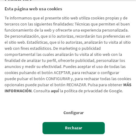
Esta página web usa cookies
Promociones
(72)
Te informamos que el presente sitio web utiliza cookies propias y de
terceros con las siguientes finalidades: Técnicas que permiten el buen
Corporativo
(39)
funcionamiento de la web y ofrecerte una experiencia personalizada.
Emprendedores
(26)
De personalización, que si lo autorizas, recordarán tus preferencias en
el sitio web. Estadísticas, que si lo autorizas, analizarán tu visita al sitio
Talento
(20)
web con fines estadísticos. De marketing o publicidad
Digital
(19)
comportamental las cuales analizarán tu visita al sitio web con la
finalidad de analizar tu perfil, ofrecerte publicidad, personalizar los
En Marcha
(10)
anuncios y medir su efectividad. Puedes aceptar el uso de todas las
cookies pulsando el botón ACEPTAR, para rechazar o configurar
puede pulsar el botón CONFIGURAR y, para rechazar todas las cookies
opcionales puede pulsar el botón RECHAZAR. Pulsa para obtener
MÁS
INFORMACIÓN
. Consulta
aquí
la política de privacidad de Google.
Configurar
Aviso legal
Rechazar
Política de cookies