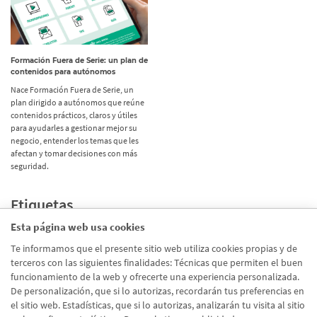
Formación Fuera de Serie: un plan de
contenidos para autónomos
Nace Formación Fuera de Serie, un
plan dirigido a autónomos que reúne
contenidos prácticos, claros y útiles
para ayudarles a gestionar mejor su
negocio, entender los temas que les
afectan y tomar decisiones con más
seguridad.
Etiquetas
Esta página web usa cookies
Promociones
(72)
Te informamos que el presente sitio web utiliza cookies propias y de
terceros con las siguientes finalidades: Técnicas que permiten el buen
Corporativo
(39)
funcionamiento de la web y ofrecerte una experiencia personalizada.
Emprendedores
(26)
De personalización, que si lo autorizas, recordarán tus preferencias en
el sitio web. Estadísticas, que si lo autorizas, analizarán tu visita al sitio
Talento
(20)