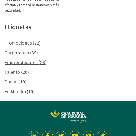
afectan y tomar decisiones con más
seguridad.
Etiquetas
Promociones
(72)
Corporativo
(39)
Emprendedores
(26)
Talento
(20)
Digital
(19)
En Marcha
(10)