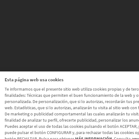
Esta página web usa cookies
Te informamos que el presente sitio web utiliza cookies propias y de terc
finalidades: Técnicas que permiten el buen funcionamiento de la web y o
personalizada. De personalización, que si lo autorizas, recordarán tus pref
web. Estadísticas, que si lo autorizas, analizarán tu visita al sitio web con 
De marketing o publicidad comportamental las cuales analizarán tu visita
finalidad de analizar tu perfil, ofrecerte publicidad, personalizar los anun
Puedes aceptar el uso de todas las cookies pulsando el botón ACEPTAR, 
puede pulsar el botón CONFIGURAR y, para rechazar todas las cookies op
botón RECHAZAR. Pulsa para obtener
MÁS INFORMACIÓN
. Consulta
aqu