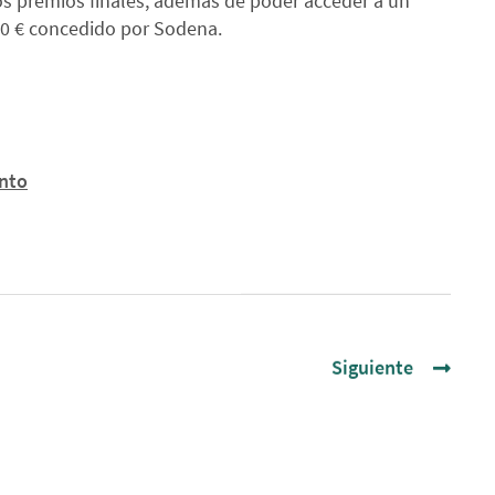
os premios finales, además de poder acceder a un
00 € concedido por Sodena.
nto
Siguiente