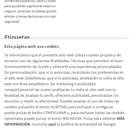
contenidos prácticos, claros y útiles
para ayudarles a gestionar mejor su
negocio, entender los temas que les
afectan y tomar decisiones con más
seguridad.
Etiquetas
Esta página web usa cookies
Promociones
(72)
Te informamos que el presente sitio web utiliza cookies propias y de
terceros con las siguientes finalidades: Técnicas que permiten el buen
Corporativo
(39)
funcionamiento de la web y ofrecerte una experiencia personalizada.
Emprendedores
(26)
De personalización, que si lo autorizas, recordarán tus preferencias en
el sitio web. Estadísticas, que si lo autorizas, analizarán tu visita al sitio
Talento
(20)
web con fines estadísticos. De marketing o publicidad
Digital
(19)
comportamental las cuales analizarán tu visita al sitio web con la
finalidad de analizar tu perfil, ofrecerte publicidad, personalizar los
En Marcha
(10)
anuncios y medir su efectividad. Puedes aceptar el uso de todas las
cookies pulsando el botón ACEPTAR, para rechazar o configurar
puede pulsar el botón CONFIGURAR y, para rechazar todas las cookies
opcionales puede pulsar el botón RECHAZAR. Pulsa para obtener
MÁS
INFORMACIÓN
. Consulta
aquí
la política de privacidad de Google.