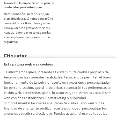
Formación Fuera de Serie: un plan de
contenidos para autónomos
Nace Formación Fuera de Serie, un
plan dirigido a autónomos que reúne
contenidos prácticos, claros y útiles
para ayudarles a gestionar mejor su
negocio, entender los temas que les
afectan y tomar decisiones con más
seguridad.
Etiquetas
Esta página web usa cookies
Promociones
(72)
Te informamos que el presente sitio web utiliza cookies propias y de
terceros con las siguientes finalidades: Técnicas que permiten el buen
Corporativo
(39)
funcionamiento de la web y ofrecerte una experiencia personalizada.
Emprendedores
(26)
De personalización, que si lo autorizas, recordarán tus preferencias en
el sitio web. Estadísticas, que si lo autorizas, analizarán tu visita al sitio
Talento
(20)
web con fines estadísticos. De marketing o publicidad
Digital
(19)
comportamental las cuales analizarán tu visita al sitio web con la
finalidad de analizar tu perfil, ofrecerte publicidad, personalizar los
En Marcha
(10)
anuncios y medir su efectividad. Puedes aceptar el uso de todas las