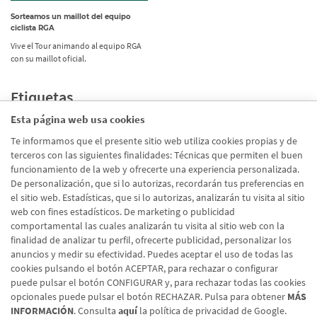
Sorteamos un maillot del equipo
ciclista RGA
Vive el Tour animando al equipo RGA
con su maillot oficial.
Etiquetas
Esta página web usa cookies
Promociones
(71)
Te informamos que el presente sitio web utiliza cookies propias y de
terceros con las siguientes finalidades: Técnicas que permiten el buen
Corporativo
(39)
funcionamiento de la web y ofrecerte una experiencia personalizada.
Emprendedores
(26)
De personalización, que si lo autorizas, recordarán tus preferencias en
el sitio web. Estadísticas, que si lo autorizas, analizarán tu visita al sitio
Talento
(20)
web con fines estadísticos. De marketing o publicidad
Digital
(19)
comportamental las cuales analizarán tu visita al sitio web con la
finalidad de analizar tu perfil, ofrecerte publicidad, personalizar los
En Marcha
(10)
anuncios y medir su efectividad. Puedes aceptar el uso de todas las
cookies pulsando el botón ACEPTAR, para rechazar o configurar
puede pulsar el botón CONFIGURAR y, para rechazar todas las cookies
opcionales puede pulsar el botón RECHAZAR. Pulsa para obtener
MÁS
INFORMACIÓN
. Consulta
aquí
la política de privacidad de Google.