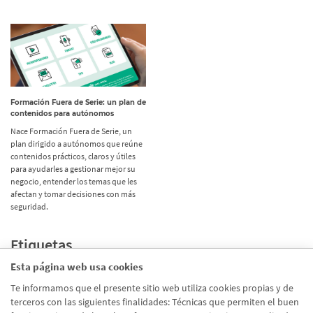
Formación Fuera de Serie: un plan de
contenidos para autónomos
Nace Formación Fuera de Serie, un
plan dirigido a autónomos que reúne
contenidos prácticos, claros y útiles
para ayudarles a gestionar mejor su
negocio, entender los temas que les
afectan y tomar decisiones con más
seguridad.
Etiquetas
Esta página web usa cookies
Promociones
(72)
Te informamos que el presente sitio web utiliza cookies propias y de
terceros con las siguientes finalidades: Técnicas que permiten el buen
Corporativo
(39)