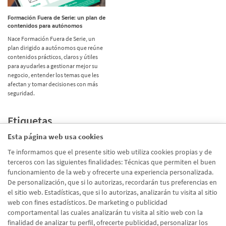
Formación Fuera de Serie: un plan de
contenidos para autónomos
Nace Formación Fuera de Serie, un
plan dirigido a autónomos que reúne
contenidos prácticos, claros y útiles
para ayudarles a gestionar mejor su
negocio, entender los temas que les
afectan y tomar decisiones con más
seguridad.
Etiquetas
Esta página web usa cookies
Promociones
(72)
Te informamos que el presente sitio web utiliza cookies propias y de
terceros con las siguientes finalidades: Técnicas que permiten el buen
Corporativo
(39)
funcionamiento de la web y ofrecerte una experiencia personalizada.
Emprendedores
(26)
De personalización, que si lo autorizas, recordarán tus preferencias en
el sitio web. Estadísticas, que si lo autorizas, analizarán tu visita al sitio
Talento
(20)
web con fines estadísticos. De marketing o publicidad
Digital
(19)
comportamental las cuales analizarán tu visita al sitio web con la
finalidad de analizar tu perfil, ofrecerte publicidad, personalizar los