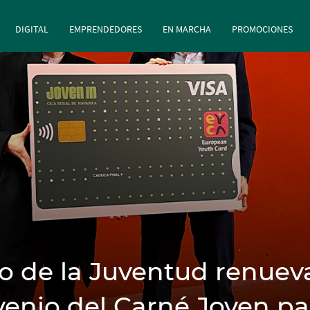
principal
Pasar al contenido principal
DIGITAL
EMPRENDEDORES
EN MARCHA
PROMOCIONES
ro de la Juventud renuev
venio del Carné Joven pa