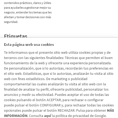
contenidos prácticos, claros y útiles
para ayudarles a gestionar mejor su
negocio, entender los temas que les
afectan y tomar decisiones con más
seguridad.
Etiquetas
Esta página web usa cookies
Promociones
(72)
Te informamos que el presente sitio web utiliza cookies propias y de
terceros con las siguientes finalidades: Técnicas que permiten el buen
Corporativo
(39)
funcionamiento de la web y ofrecerte una experiencia personalizada.
Emprendedores
(26)
De personalización, que si lo autorizas, recordarán tus preferencias en
el sitio web. Estadísticas, que si lo autorizas, analizarán tu visita al sitio
Talento
(20)
web con fines estadísticos. De marketing o publicidad
Digital
(19)
comportamental las cuales analizarán tu visita al sitio web con la
finalidad de analizar tu perfil, ofrecerte publicidad, personalizar los
En Marcha
(10)
anuncios y medir su efectividad. Puedes aceptar el uso de todas las
cookies pulsando el botón ACEPTAR, para rechazar o configurar
puede pulsar el botón CONFIGURAR y, para rechazar todas las cookies
opcionales puede pulsar el botón RECHAZAR. Pulsa para obtener
MÁS
INFORMACIÓN
. Consulta
aquí
la política de privacidad de Google.