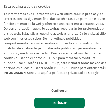
Esta página web usa cookies
Promociones
(72)
Te informamos que el presente sitio web utiliza cookies propias y de
terceros con las siguientes finalidades: Técnicas que permiten el buen
Corporativo
(39)
funcionamiento de la web y ofrecerte una experiencia personalizada.
Emprendedores
(26)
De personalización, que si lo autorizas, recordarán tus preferencias en
el sitio web. Estadísticas, que si lo autorizas, analizarán tu visita al sitio
Talento
(20)
web con fines estadísticos. De marketing o publicidad
Digital
(19)
comportamental las cuales analizarán tu visita al sitio web con la
finalidad de analizar tu perfil, ofrecerte publicidad, personalizar los
En Marcha
(10)
anuncios y medir su efectividad. Puedes aceptar el uso de todas las
cookies pulsando el botón ACEPTAR, para rechazar o configurar
puede pulsar el botón CONFIGURAR y, para rechazar todas las cookies
opcionales puede pulsar el botón RECHAZAR. Pulsa para obtener
MÁS
INFORMACIÓN
. Consulta
aquí
la política de privacidad de Google.
Configurar
Aviso legal
Rechazar
Política de cookies