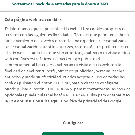
Sorteamos 1 pack de 4 entradas para la ópera ABAO
Disfruta de la función "El Guardián de los cuentos" del sábado 14 de
marzo de 2026 a las 18h
Esta página web usa cookies
Te informamos que el presente sitio web utiliza cookies propias y de
terceros con las siguientes finalidades: Técnicas que permiten el buen
funcionamiento de la web y ofrecerte una experiencia personalizada.
De personalización, que si lo autorizas, recordarán tus preferencias en
Página
Siguien
‹
›
el sitio web. Estadísticas, que si lo autorizas, analizarán tu visita al sitio
Paginación
8
9
10
11
12
anterior
página
web con fines estadísticos. De marketing o publicidad
comportamental las cuales analizarán tu visita al sitio web con la
finalidad de analizar tu perfil, ofrecerte publicidad, personalizar los
anuncios y medir su efectividad. Puedes aceptar el uso de todas las
cookies pulsando el botón ACEPTAR, para rechazar o configurar
puede pulsar el botón CONFIGURAR y, para rechazar todas las cookies
opcionales puede pulsar el botón RECHAZAR. Pulsa para obtener
MÁS
INFORMACIÓN
. Consulta
aquí
la política de privacidad de Google.
Configurar