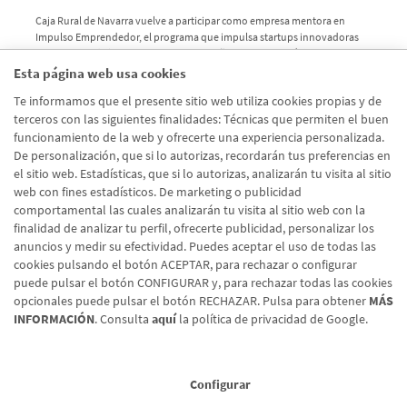
Caja Rural de Navarra vuelve a participar como empresa mentora en
Impulso Emprendedor, el programa que impulsa startups innovadoras
con premios de hasta 64.000 € y acompañamiento estratégico.
Esta página web usa cookies
Te informamos que el presente sitio web utiliza cookies propias y de
terceros con las siguientes finalidades: Técnicas que permiten el buen
funcionamiento de la web y ofrecerte una experiencia personalizada.
De personalización, que si lo autorizas, recordarán tus preferencias en
Página
Siguien
‹
›
el sitio web. Estadísticas, que si lo autorizas, analizarán tu visita al sitio
Paginación
7
8
9
10
11
anterior
página
web con fines estadísticos. De marketing o publicidad
comportamental las cuales analizarán tu visita al sitio web con la
finalidad de analizar tu perfil, ofrecerte publicidad, personalizar los
anuncios y medir su efectividad. Puedes aceptar el uso de todas las
cookies pulsando el botón ACEPTAR, para rechazar o configurar
puede pulsar el botón CONFIGURAR y, para rechazar todas las cookies
opcionales puede pulsar el botón RECHAZAR. Pulsa para obtener
MÁS
INFORMACIÓN
. Consulta
aquí
la política de privacidad de Google.
Configurar