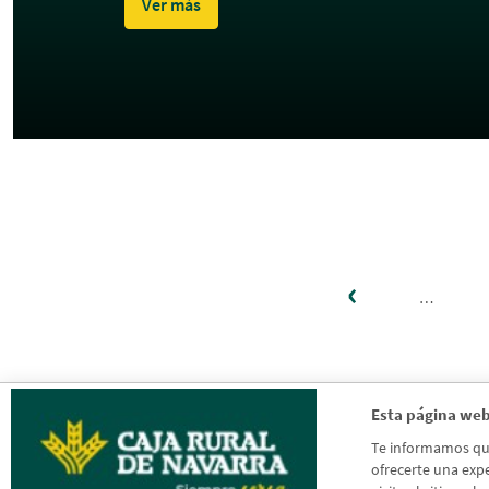
Ver más
Página
‹
Paginación
anterio
…
Esta página web
Te informamos que 
ofrecerte una expe