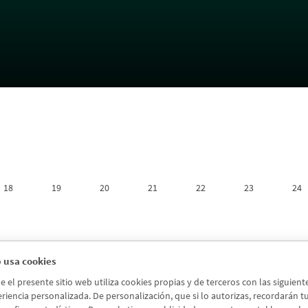
r
18
19
20
21
22
23
24
 usa cookies
el presente sitio web utiliza cookies propias y de terceros con las siguien
riencia personalizada. De personalización, que si lo autorizas, recordarán tus 